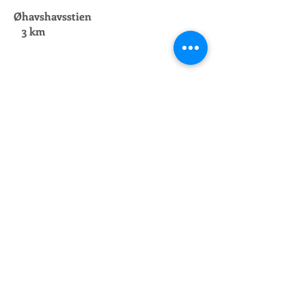
Øhavshavsstien
3 km
Langeland
Hold en dejlig ferie på Langeland,
.
Ferieoplevelser på langeland:
Tranekær Slot
Tranekær Slotsmølle
Medicinhaverne Tranekær
Skovsgaard Gods
De vilde heste, Bagenkop