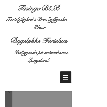
Tåsinge B&B
Ferielejlighed i Det Sydfynske
Øhav
Dageløkke Feriehus
Beliggende på naturskønne
Langeland