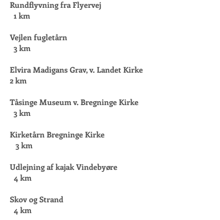
Rundflyvning fra Flyervej
1 km
Vejlen fugletårn
3 km
Elvira Madigans Grav, v. Landet Kirke
2 km
Tåsinge Museum v. Bregninge Kirke
3 km
Kirketårn Bregninge Kirke
3 km
Udlejning af kajak Vindebyøre
4 km
Skov og Strand
4 km