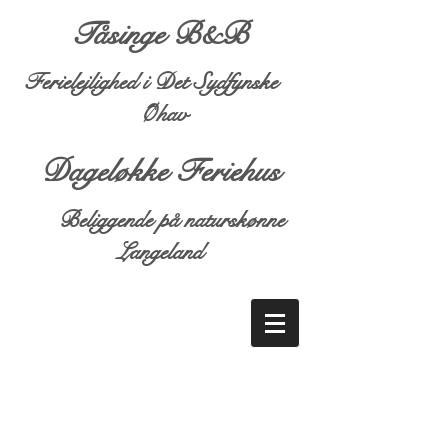
Tåsinge B&B
Ferielejlighed i Det Sydfynske
Øhav
Dageløkke Feriehus
Beliggende på naturskønne
Langeland