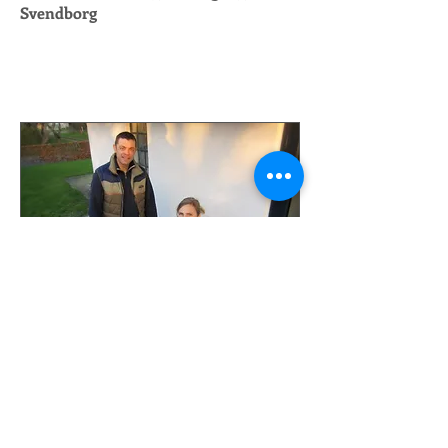
Svendborg
Vi glæder os
til at byde
vores gæster velkommen